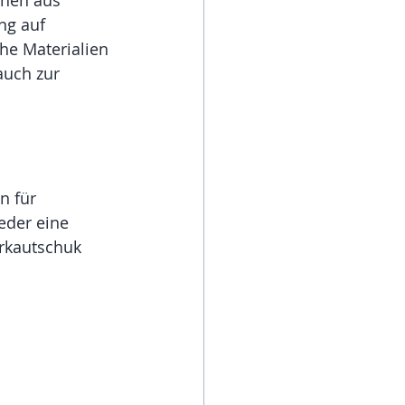
ehen aus 
ng auf 
e Materialien 
auch zur 
n für 
der eine 
rkautschuk 