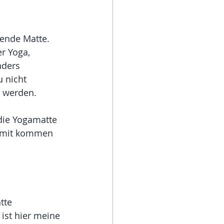
sende Matte.
r Yoga, 
nders 
 nicht 
t werden.
die Yogamatte 
 damit kommen 
tte 
ist hier meine 