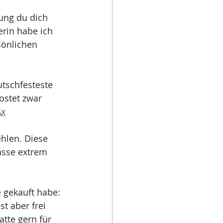
ung du dich 
rin habe ich 
sönlichen 
tschfesteste 
ostet zwar 
Ax
hlen. Diese 
ässe extrem 
 gekauft habe: 
t aber frei 
tte gern für 