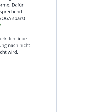
orme. Dafür 
rsprechend 
IYOGA sparst 
/
k. Ich liebe 
rung nach nicht 
ht wird, 