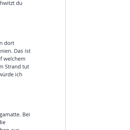
hwitzt du 
 dort 
ien. Das ist 
f welchem 
 Strand tut 
würde ich 
gamatte. Bei 
ie 