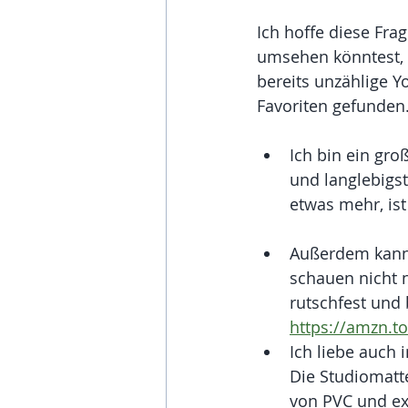
Ich hoffe diese Fra
umsehen könntest, u
bereits unzählige 
Favoriten gefunden.
Ich bin ein gr
und langlebigst
etwas mehr, ist
Außerdem kann 
schauen nicht 
rutschfest und
https://amzn.t
Ich liebe auch 
Die Studiomatte
von PVC und ex