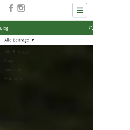
Blog
Alle Beiträge
Alle Beiträge
Yoga
Ayurveda
Eisbaden