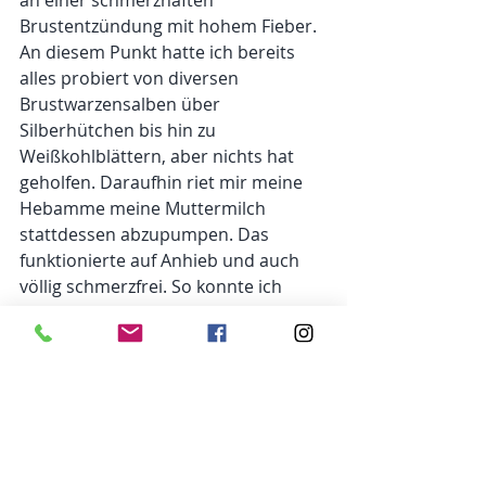
an einer schmerzhaften 
Brustentzündung mit hohem Fieber. 
An diesem Punkt hatte ich bereits 
alles probiert von diversen 
Brustwarzensalben über 
Silberhütchen bis hin zu 
Weißkohlblättern, aber nichts hat 
geholfen. Daraufhin riet mir meine 
Hebamme meine Muttermilch 
stattdessen abzupumpen. Das 
funktionierte auf Anhieb und auch 
völlig schmerzfrei. So konnte ich 
meinem Baby weiterhin die kostbare 
Muttermilch zur Verfügung stellen 
ohne an den Schmerzen zu 
verzweifeln. Und diese Methode 
nutze ich auch nach vier Monaten 
immer noch gern.