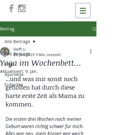
Beitrag
Alle Beiträge
Steffi Li
Alle Beiträge
25. Jan. 2025
3 Min. Lesezeit
Yoga im Wochenbett...
Yoga
Aktualisiert:
9. Jan.
Ayurveda
...und was mir sonst noch 
Eisbaden
geholfen hat durch diese 
harte erste Zeit als Mama zu 
kommen.
Die ersten drei Wochen nach meiner 
Geburt waren richtig schwer für mich. 
Alles war neu, mein Körper war weich 