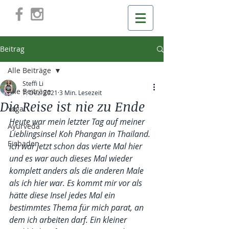
Beitrag
Alle Beiträge
Steffi Li
Alle Beiträge
7. Dez. 2021
3 Min. Lesezeit
Die Reise ist nie zu Ende
Yoga
Heute war mein letzter Tag auf meiner 
Ayurveda
Lieblingsinsel Koh Phangan in Thailand. 
Eisbaden
Ich war jetzt schon das vierte Mal hier 
und es war auch dieses Mal wieder 
komplett anders als die anderen Male 
als ich hier war. Es kommt mir vor als 
hätte diese Insel jedes Mal ein 
bestimmtes Thema für mich parat, an 
dem ich arbeiten darf. Ein kleiner 