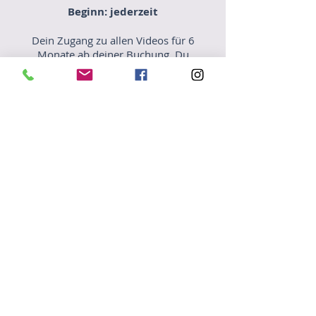
Beginn: jederzeit
Dein Zugang zu allen Videos für 6
Monate ab deiner Buchung. Du
kannst also alle Inhalte auch in
deinem ganz eigenen Tempo abrufen
und machen.
Dein Invest:
€ 79,-
inkl. MwSt.
Jetzt buchen